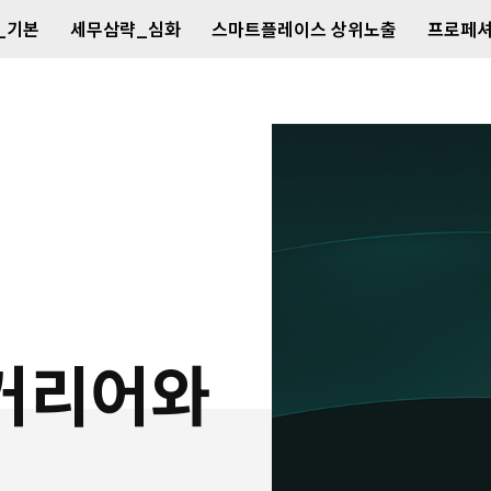
_기본
세무삼략_심화
스마트플레이스 상위노출
프로페셔
 커리어와